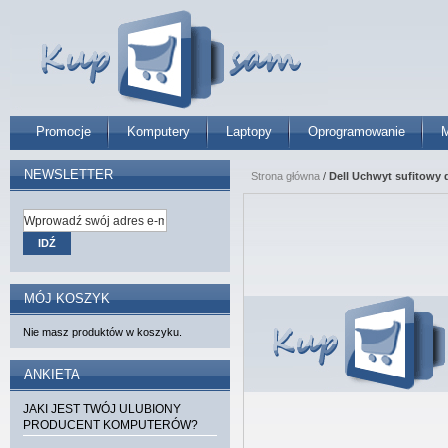
Promocje
Komputery
Laptopy
Oprogramowanie
M
NEWSLETTER
Strona główna
/
Dell Uchwyt sufitowy 
IDŹ
MÓJ KOSZYK
Nie masz produktów w koszyku.
ANKIETA
JAKI JEST TWÓJ ULUBIONY
PRODUCENT KOMPUTERÓW?