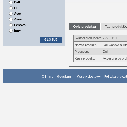
Dell
HP
Acer
Asus
Lenovo
Opis produktu
Tagi produktó
inny
Symbol producenta
725-10311
GŁOSUJ
Nazwa produktu
Dell Uchwyt sufi
Producent
Dell
Klasa produktu
Akcesoria do pro
O firmie
Regulamin
Koszty dostawy
Polityka prywa