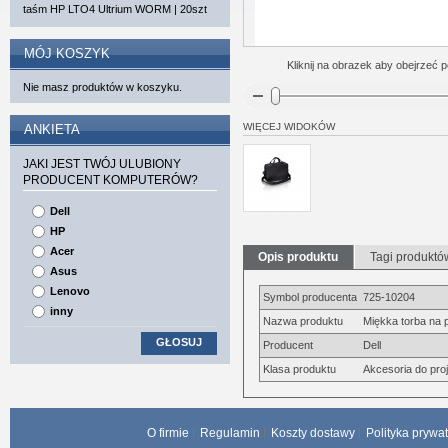
taśm HP LTO4 Ultrium WORM | 20szt
MÓJ KOSZYK
Kliknij na obrazek aby obejrzeć p
Nie masz produktów w koszyku.
WIĘCEJ WIDOKÓW
ANKIETA
JAKI JEST TWÓJ ULUBIONY
PRODUCENT KOMPUTERÓW?
Dell
HP
Acer
Opis produktu
Tagi produktó
Asus
Lenovo
Symbol producenta
725-10204
inny
Nazwa produktu
Miękka torba na
GŁOSUJ
Producent
Dell
Klasa produktu
Akcesoria do pro
O firmie
Regulamin
Koszty dostawy
Polityka prywa