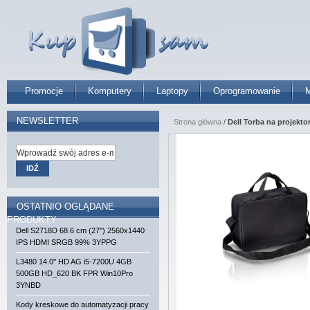
Promocje
Komputery
Laptopy
Oprogramowanie
M
NEWSLETTER
Strona główna
/
Dell Torba na projekt
IDŹ
OSTATNIO OGLĄDANE
PRODUKTY
Dell S2718D 68.6 cm (27'') 2560x1440
IPS HDMI SRGB 99% 3YPPG
L3480 14.0'' HD AG i5-7200U 4GB
500GB HD_620 BK FPR Win10Pro
3YNBD
Kody kreskowe do automatyzacji pracy