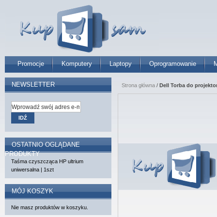
Promocje
Komputery
Laptopy
Oprogramowanie
M
NEWSLETTER
Strona główna
/
Dell Torba do projekto
IDŹ
OSTATNIO OGLĄDANE
PRODUKTY
Taśma czyszcząca HP ultrium
uniwersalna | 1szt
MÓJ KOSZYK
Nie masz produktów w koszyku.