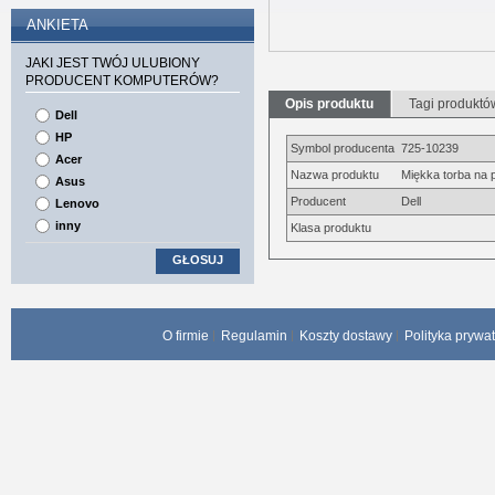
ANKIETA
JAKI JEST TWÓJ ULUBIONY
PRODUCENT KOMPUTERÓW?
Opis produktu
Tagi produktó
Dell
HP
Symbol producenta
725-10239
Acer
Nazwa produktu
Miękka torba na p
Asus
Producent
Dell
Lenovo
inny
Klasa produktu
GŁOSUJ
O firmie
Regulamin
Koszty dostawy
Polityka prywa