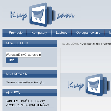
Promocje
Komputery
Laptopy
Oprogramowanie
M
NEWSLETTER
Strona główna
/
Dell Stojak dla projek
IDŹ
MÓJ KOSZYK
Nie masz produktów w koszyku.
ANKIETA
JAKI JEST TWÓJ ULUBIONY
PRODUCENT KOMPUTERÓW?