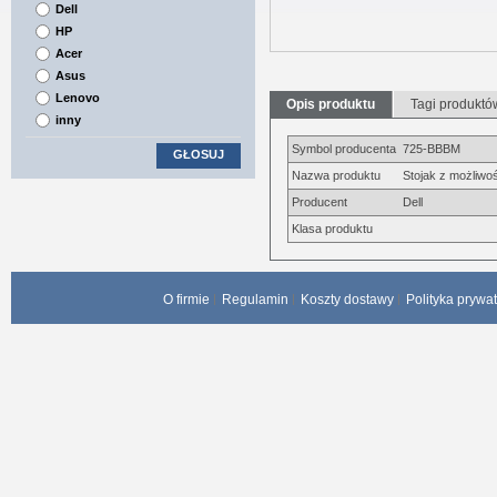
Dell
HP
Acer
Asus
Lenovo
Opis produktu
Tagi produktó
inny
Symbol producenta
725-BBBM
GŁOSUJ
Nazwa produktu
Stojak z możliwo
Producent
Dell
Klasa produktu
O firmie
Regulamin
Koszty dostawy
Polityka prywa