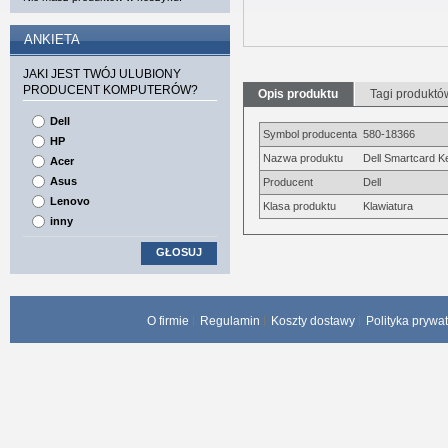
ANKIETA
JAKI JEST TWÓJ ULUBIONY
PRODUCENT KOMPUTERÓW?
Opis produktu
Tagi produktó
Dell
Symbol producenta
580-18366
HP
Nazwa produktu
Dell Smartcard 
Acer
Asus
Producent
Dell
Lenovo
Klasa produktu
Klawiatura
inny
GŁOSUJ
O firmie
Regulamin
Koszty dostawy
Polityka prywa