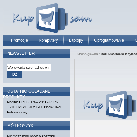
Promocje
Komputery
Laptopy
Oprogramowanie
M
NEWSLETTER
Strona główna
/
Dell Smartcard Keybo
IDŹ
OSTATNIO OGLĄDANE
PRODUKTY
Monitor HP LP2475w 24'' LCD IPS
16:10 DVI V1920 x 1200 Black/Silver
Poleasingowy
MÓJ KOSZYK
Nie masz produktów w koszyku.