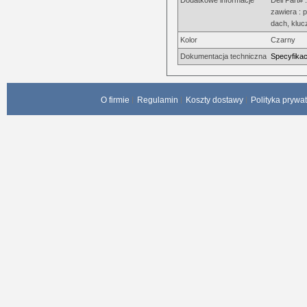
Dodatkowe informacje
Dell Part#
zawiera : 
dach, kluc
Kolor
Czarny
Dokumentacja techniczna
Specyfikac
O firmie
Regulamin
Koszty dostawy
Polityka prywa