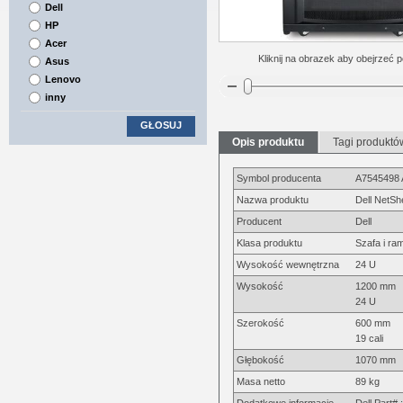
Dell
HP
Acer
Kliknij na obrazek aby obejrzeć p
Asus
Lenovo
inny
GŁOSUJ
Opis produktu
Tagi produktó
Symbol producenta
A7545498
Nazwa produktu
Dell NetSh
Producent
Dell
Klasa produktu
Szafa i ra
Wysokość wewnętrzna
24 U
Wysokość
1200 mm
24 U
Szerokość
600 mm
19 cali
Głębokość
1070 mm
Masa netto
89 kg