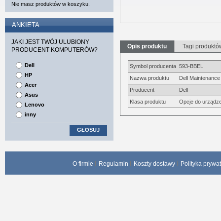
Nie masz produktów w koszyku.
ANKIETA
JAKI JEST TWÓJ ULUBIONY
Opis produktu
Tagi produktó
PRODUCENT KOMPUTERÓW?
Dell
Symbol producenta
593-BBEL
HP
Nazwa produktu
Dell Maintenance 
Acer
Producent
Dell
Asus
Klasa produktu
Opcje do urządze
Lenovo
inny
GŁOSUJ
O firmie
Regulamin
Koszty dostawy
Polityka prywa