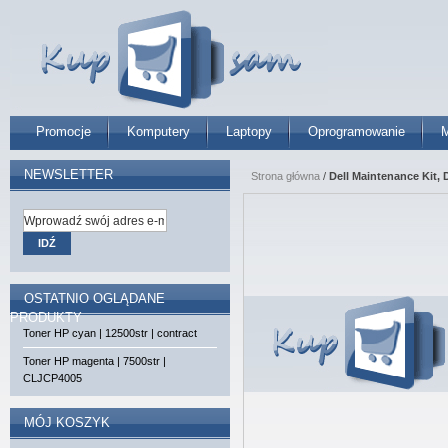
Promocje
Komputery
Laptopy
Oprogramowanie
M
NEWSLETTER
Strona główna
/
Dell Maintenance Kit, 
IDŹ
OSTATNIO OGLĄDANE
PRODUKTY
Toner HP cyan | 12500str | contract
Toner HP magenta | 7500str |
CLJCP4005
MÓJ KOSZYK