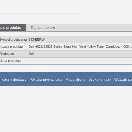
pis produktu
Tagi produktów
Symbol producenta
593-BBRW
Nazwa produktu
Dell H825/S2825 Series Extra High Yield Yellow Toner Cartridge, 4,000 
Producent
Dell
Klasa produktu
Koszty dostawy
Polityka prywatności
Mapa strony
Szukane frazy
Wyszukiw