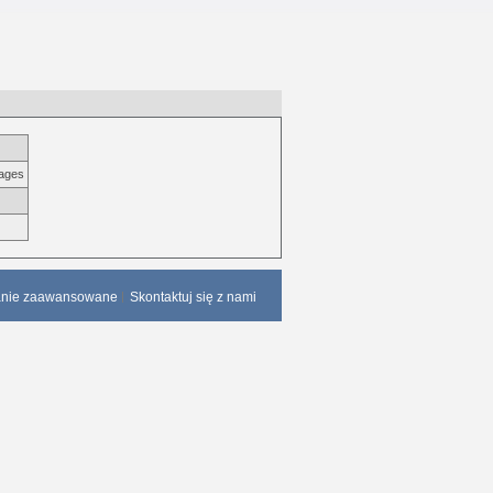
pages
anie zaawansowane
Skontaktuj się z nami