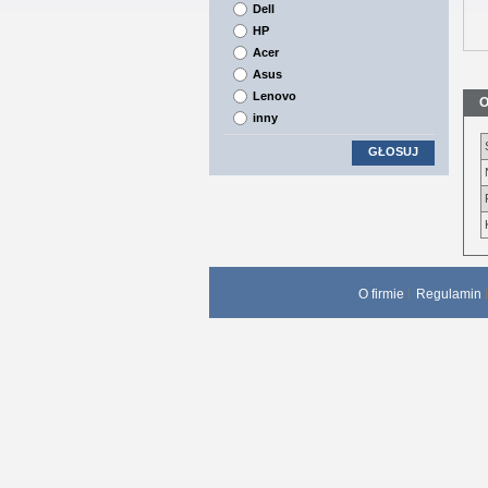
Dell
HP
Acer
Asus
Lenovo
O
inny
GŁOSUJ
O firmie
Regulamin