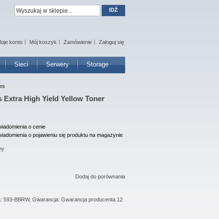
IDŹ
oje konto
Mój koszyk
Zamówienie
Zaloguj się
Sieci
Serwery
Storage
es
s Extra High Yield Yellow Toner
iadomienia o cenie
iadomienia o pojawieniu się produktu na magazynie
ny
Dodaj do porównania
ta: 593-BBRW, Gwarancja: Gwarancja producenta 12