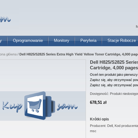
M
y
Oprogramowanie
Monitory
Peryferia
Stacje Robocze
rona główna
/
Dell H825/S2825 Series Extra High Yield Yellow Toner Cartridge, 4,000 pag
Dell H825/S2825 Serie
Cartridge, 4,000 pages
Oceń ten produkt jako pierwszy
Zapisz się, aby otrzymywać pow
Zapisz się, aby otrzymywać pow
Dostępność:
Produkt niedostęp
678,51 zł
Krótki opis
Producent: Dell, Kod producen
msc