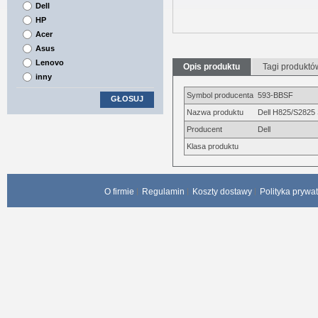
Dell
HP
Acer
Asus
Lenovo
Opis produktu
Tagi produktó
inny
Symbol producenta
593-BBSF
GŁOSUJ
Nazwa produktu
Dell H825/S2825 
Producent
Dell
Klasa produktu
O firmie
Regulamin
Koszty dostawy
Polityka prywa