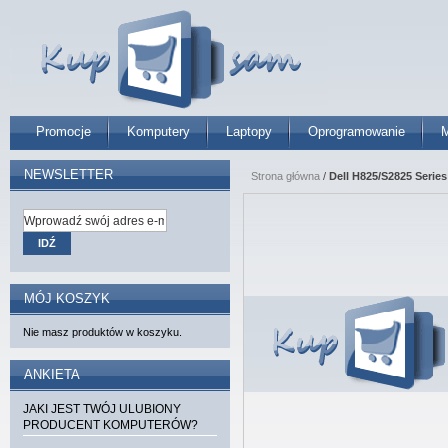
Promocje
Komputery
Laptopy
Oprogramowanie
M
NEWSLETTER
Strona główna
/
Dell H825/S2825 Series
IDŹ
MÓJ KOSZYK
Nie masz produktów w koszyku.
ANKIETA
JAKI JEST TWÓJ ULUBIONY
PRODUCENT KOMPUTERÓW?