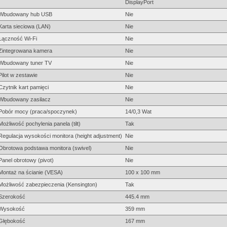
DisplayPort
Wbudowany hub USB
Nie
Karta sieciowa (LAN)
Nie
Łączność Wi-Fi
Nie
Zintegrowana kamera
Nie
Wbudowany tuner TV
Nie
Pilot w zestawie
Nie
Czytnik kart pamięci
Nie
Wbudowany zasilacz
Nie
Pobór mocy (praca/spoczynek)
14/0,3 Wat
Możliwość pochylenia panela (tilt)
Tak
Regulacja wysokości monitora (height adjustment)
Nie
Obrotowa podstawa monitora (swivel)
Nie
Panel obrotowy (pivot)
Nie
Montaż na ścianie (VESA)
100 x 100 mm
Możliwość zabezpieczenia (Kensington)
Tak
Szerokość
445.4 mm
Wysokość
359 mm
Głębokość
167 mm