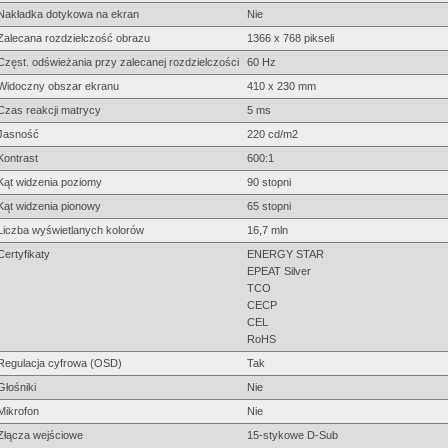
Nakładka dotykowa na ekran
Nie
Zalecana rozdzielczość obrazu
1366 x 768 pikseli
Częst. odświeżania przy zalecanej rozdzielczości
60 Hz
Widoczny obszar ekranu
410 x 230 mm
Czas reakcji matrycy
5 ms
Jasność
220 cd/m2
Kontrast
600:1
Kąt widzenia poziomy
90 stopni
Kąt widzenia pionowy
65 stopni
Liczba wyświetlanych kolorów
16,7 mln
Certyfikaty
ENERGY STAR
EPEAT Silver
TCO
CECP
CEL
RoHS
Regulacja cyfrowa (OSD)
Tak
Głośniki
Nie
Mikrofon
Nie
Złącza wejściowe
15-stykowe D-Sub