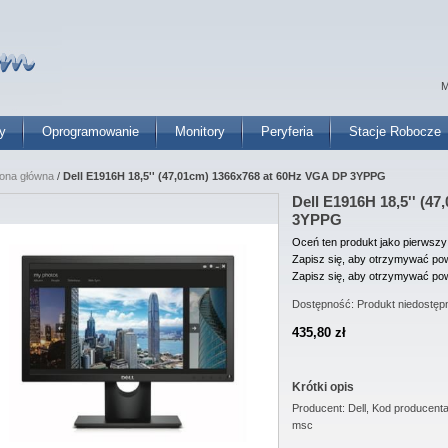
M
y
Oprogramowanie
Monitory
Peryferia
Stacje Robocze
rona główna
/
Dell E1916H 18,5'' (47,01cm) 1366x768 at 60Hz VGA DP 3YPPG
Dell E1916H 18,5'' (4
3YPPG
Oceń ten produkt jako pierwszy
Zapisz się, aby otrzymywać pow
Zapisz się, aby otrzymywać pow
Dostępność:
Produkt niedostęp
435,80 zł
Krótki opis
Producent: Dell, Kod producen
msc