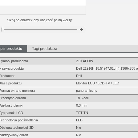
Kliknij na obrazek aby obejrzeć pełną wersję
pis produktu
Tagi produktów
Symbol producenta
210-AFOW
Nazwa produktu
Dell E1916H 18,5'' (47,01cm) 1366x768
Producent
Dell
Klasa produktu
Monitor LCD / LCD-TV / LED
Format ekranu monitora
panoramiczny
Przekątna ekranu
18.5 cali
Wielkość plamki
0.3 mm
Typ panela LCD
TFT TN
Technologia podświetlenia
LED
Obsługa technologii 3D
Nie
Zakrzywiony ekran
Nie