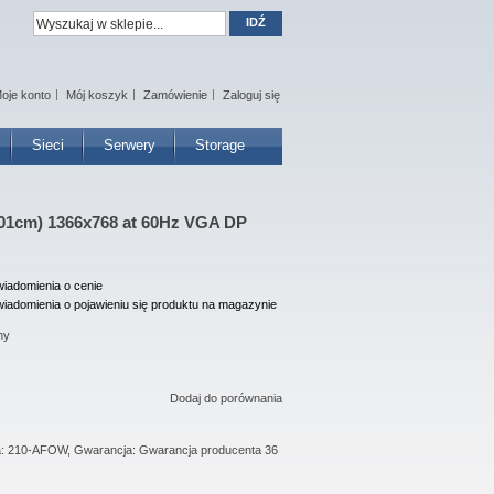
IDŹ
oje konto
Mój koszyk
Zamówienie
Zaloguj się
Sieci
Serwery
Storage
7,01cm) 1366x768 at 60Hz VGA DP
iadomienia o cenie
iadomienia o pojawieniu się produktu na magazynie
ny
Dodaj do porównania
ta: 210-AFOW, Gwarancja: Gwarancja producenta 36