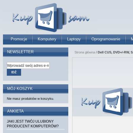
Promocje
Komputery
Laptopy
Oprogramowanie
M
NEWSLETTER
Strona główna
/
Dell CUS, DVD+/-RW, S
IDŹ
MÓJ KOSZYK
Nie masz produktów w koszyku.
ANKIETA
JAKI JEST TWÓJ ULUBIONY
PRODUCENT KOMPUTERÓW?