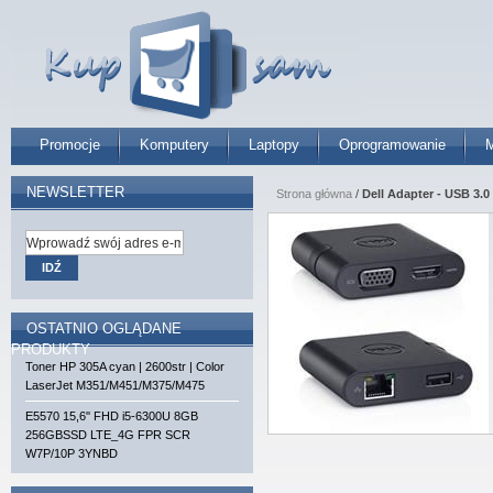
Promocje
Komputery
Laptopy
Oprogramowanie
M
NEWSLETTER
Strona główna
/
Dell Adapter - USB 3.
IDŹ
OSTATNIO OGLĄDANE
PRODUKTY
Toner HP 305A cyan | 2600str | Color
LaserJet M351/M451/M375/M475
E5570 15,6'' FHD i5-6300U 8GB
256GBSSD LTE_4G FPR SCR
W7P/10P 3YNBD