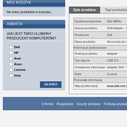
MÓJ KOSZYK
Opis produktu
Tagi produktó
Nie masz produktów w koszyku.
Symbol producenta
492-BBNU
ANKIETA
Nazwa produktu
Dell Adapter 
JAKI JEST TWÓJ ULUBIONY
Producent
Dell
PRODUCENT KOMPUTERÓW?
Klasa produktu
Akcesoria do
Dell
Informacje podstawowe
HP
Rodzaj produktu
Adapter
Acer
Typ złącza
USB 3.0
Asus
Dodatkowe informacje
Adapter Dell 
Lenovo
Kolor
Czarny
inny
Pozostałe informacje
GŁOSUJ
Więcej informacji
www.dell.com 
O firmie
Regulamin
Koszty dostawy
Polityka prywa