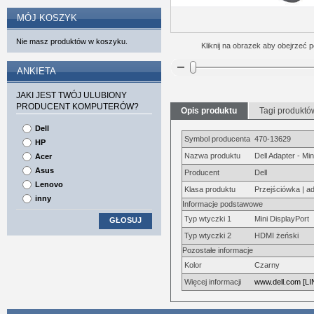
MÓJ KOSZYK
Nie masz produktów w koszyku.
Kliknij na obrazek aby obejrzeć p
ANKIETA
JAKI JEST TWÓJ ULUBIONY
PRODUCENT KOMPUTERÓW?
Opis produktu
Tagi produktó
Dell
Symbol producenta
470-13629
HP
Nazwa produktu
Dell Adapter - Mi
Acer
Asus
Producent
Dell
Lenovo
Klasa produktu
Przejściówka | ad
inny
Informacje podstawowe
Typ wtyczki 1
Mini DisplayPort
GŁOSUJ
Typ wtyczki 2
HDMI żeński
Pozostałe informacje
Kolor
Czarny
Więcej informacji
www.dell.com [LI