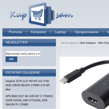
Promocje
Komputery
Laptopy
Oprogramowanie
M
NEWSLETTER
Strona główna
/
Dell Adapter - Mini Di
IDŹ
OSTATNIO OGLĄDANE
PRODUKTY
Inspiron 3179 11.6'' HD MT m3-7Y30
4GB 128GB Win10H 1YNBD+1YCAR
blue
XPS 9560 15,6'' 4K UHD MT i7-7700HQ
16GB 512GB_SSD GTX1050_4GB
Win10H PL 2YNBD