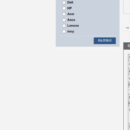
Dell
HP
Acer
Asus
Lenovo
inny
GŁOSUJ
O
I
P