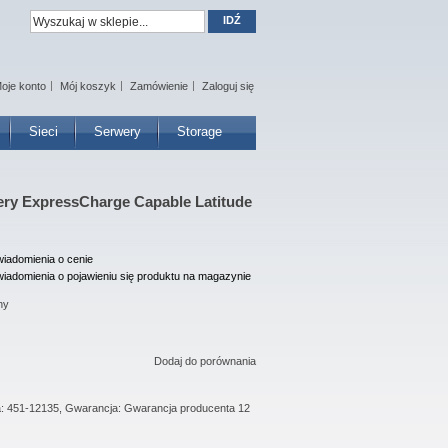
IDŹ
oje konto
Mój koszyk
Zamówienie
Zaloguj się
Sieci
Serwery
Storage
tery ExpressCharge Capable Latitude
iadomienia o cenie
iadomienia o pojawieniu się produktu na magazynie
ny
Dodaj do porównania
ta: 451-12135, Gwarancja: Gwarancja producenta 12