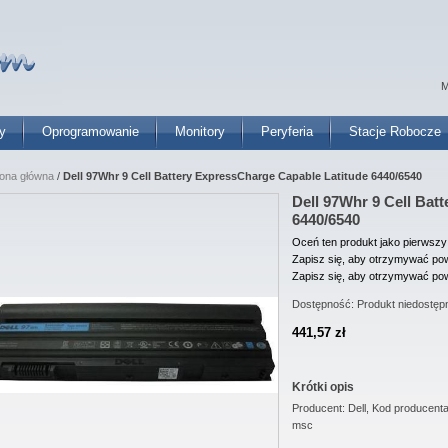
M
y
Oprogramowanie
Monitory
Peryferia
Stacje Robocze
rona główna
/
Dell 97Whr 9 Cell Battery ExpressCharge Capable Latitude 6440/6540
Dell 97Whr 9 Cell Bat
6440/6540
Oceń ten produkt jako pierwszy
Zapisz się, aby otrzymywać pow
Zapisz się, aby otrzymywać pow
Dostępność:
Produkt niedostęp
441,57 zł
Krótki opis
Producent: Dell, Kod producen
msc