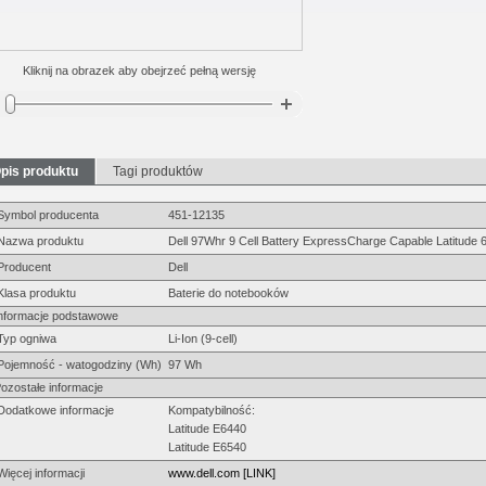
Kliknij na obrazek aby obejrzeć pełną wersję
pis produktu
Tagi produktów
Symbol producenta
451-12135
Nazwa produktu
Dell 97Whr 9 Cell Battery ExpressCharge Capable Latitude 
Producent
Dell
Klasa produktu
Baterie do notebooków
nformacje podstawowe
Typ ogniwa
Li-Ion (9-cell)
Pojemność - watogodziny (Wh)
97 Wh
ozostałe informacje
Dodatkowe informacje
Kompatybilność:
Latitude E6440
Latitude E6540
Więcej informacji
www.dell.com [LINK]