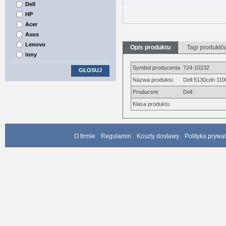
Dell
HP
Acer
Asus
Lenovo
Opis produktu
Tagi produktó
inny
Symbol producenta
724-10232
GŁOSUJ
Nazwa produktu
Dell 5130cdn 110
Producent
Dell
Klasa produktu
O firmie
Regulamin
Koszty dostawy
Polityka prywa