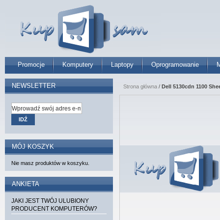
Promocje
Komputery
Laptopy
Oprogramowanie
M
NEWSLETTER
Strona główna
/
Dell 5130cdn 1100 Shee
IDŹ
MÓJ KOSZYK
Nie masz produktów w koszyku.
ANKIETA
JAKI JEST TWÓJ ULUBIONY
PRODUCENT KOMPUTERÓW?