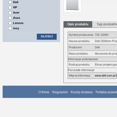
Dell
HP
Acer
Asus
Lenovo
Opis produktu
Tagi produktó
inny
Symbol producenta
725-10094
GŁOSUJ
Nazwa produktu
Dell 1500mm Proje
Producent
Dell
Klasa produktu
Akcesoria do pro
Informacje podstawowe
Rodzaj produktu
Ekran projekcyjn
Pozostałe informacje
Więcej informacji
www.dell.com.pl [
O firmie
Regulamin
Koszty dostawy
Polityka prywa