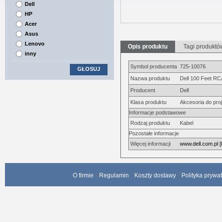
Dell
HP
Acer
Asus
Lenovo
Opis produktu
Tagi produktó
inny
Symbol producenta
725-10076
GŁOSUJ
Nazwa produktu
Dell 100 Feet RC
Producent
Dell
Klasa produktu
Akcesoria do pro
Informacje podstawowe
Rodzaj produktu
Kabel
Pozostałe informacje
Więcej informacji
www.dell.com.pl [
O firmie
Regulamin
Koszty dostawy
Polityka prywa