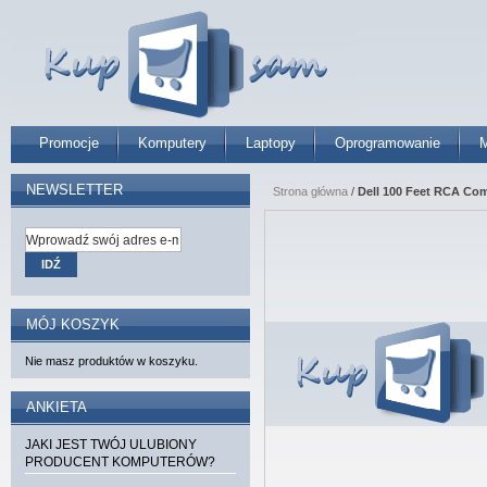
Promocje
Komputery
Laptopy
Oprogramowanie
M
NEWSLETTER
Strona główna
/
Dell 100 Feet RCA Com
IDŹ
MÓJ KOSZYK
Nie masz produktów w koszyku.
ANKIETA
JAKI JEST TWÓJ ULUBIONY
PRODUCENT KOMPUTERÓW?