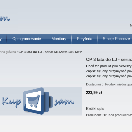
M
y
Oprogramowanie
Monitory
Peryferia
Stacje Robocze
rona główna
/
CP 3 lata do LJ - seria: M1120/M1319 MFP
CP 3 lata do LJ - ser
Oceń ten produkt jako pierwszy
Zapisz się, aby otrzymywać pow
Zapisz się, aby otrzymywać pow
Dostępność:
Produkt niedostęp
223,99 zł
Krótki opis
Producent: HP, Kod producenta: