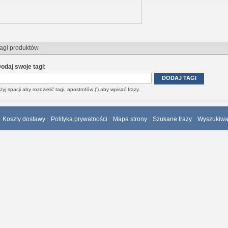
agi produktów
odaj swoje tagi:
DODAJ TAGI
żyj spacji aby rozdzielić tagi, apostrofów (') aby wpisać frazy.
Koszty dostawy
Polityka prywatności
Mapa strony
Szukane frazy
Wyszukiw