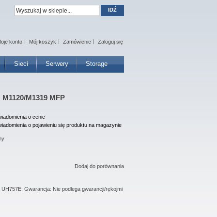
IDŹ
oje konto
Mój koszyk
Zamówienie
Zaloguj się
Sieci
Serwery
Storage
ia: M1120/M1319 MFP
iadomienia o cenie
iadomienia o pojawieniu się produktu na magazynie
ny
Dodaj do porównania
 UH757E, Gwarancja: Nie podlega gwarancji/rękojmi