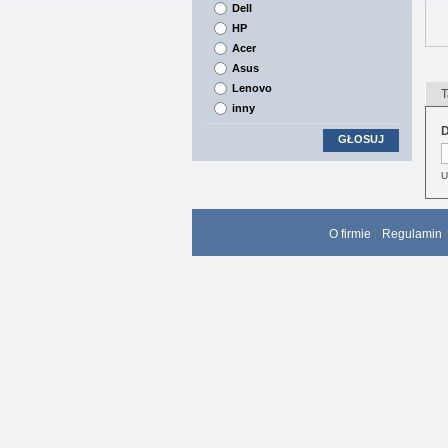
Dell
HP
Acer
Asus
Lenovo
T
inny
D
GŁOSUJ
U
O firmie
Regulamin