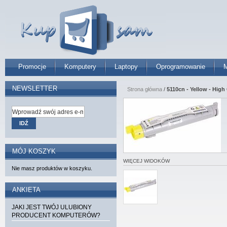
Promocje
Komputery
Laptopy
Oprogramowanie
M
NEWSLETTER
Strona główna
/
5110cn - Yellow - High
IDŹ
MÓJ KOSZYK
WIĘCEJ WIDOKÓW
Nie masz produktów w koszyku.
ANKIETA
JAKI JEST TWÓJ ULUBIONY
PRODUCENT KOMPUTERÓW?