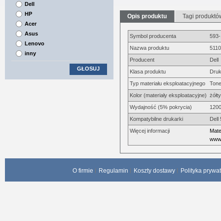
Dell
HP
Opis produktu
Tagi produktó
Acer
Asus
Symbol producenta
593
Lenovo
Nazwa produktu
5110
inny
Producent
Dell
GŁOSUJ
Klasa produktu
Druk
Typ materiału eksploatacyjnego
Tone
Kolor (materiały eksploatacyjne)
żółty
Wydajność (5% pokrycia)
1200
Kompatybilne drukarki
Dell
Więcej informacji
Mate
www.
O firmie
Regulamin
Koszty dostawy
Polityka prywa