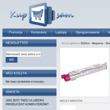
Promocje
Komputery
Laptopy
Oprogramowanie
M
NEWSLETTER
Strona główna
/
5110cn - Magenta - St
IDŹ
MÓJ KOSZYK
Nie masz produktów w koszyku.
ANKIETA
JAKI JEST TWÓJ ULUBIONY
WIĘCEJ WIDOKÓW
PRODUCENT KOMPUTERÓW?