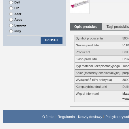
Dell
HP
Acer
Asus
Lenovo
Opis produktu
Tagi produktó
inny
Symbol producenta
593
GŁOSUJ
Nazwa produktu
5110
Producent
Dell
Klasa produktu
Druk
Typ materiału eksploatacyjnego
Tone
Kolor (materiały eksploatacyjne)
pur
Wydajność (5% pokrycia)
8000
Kompatybilne drukarki
Dell
Więcej informacji
Mate
www.
O firmie
Regulamin
Koszty dostawy
Polityka prywa