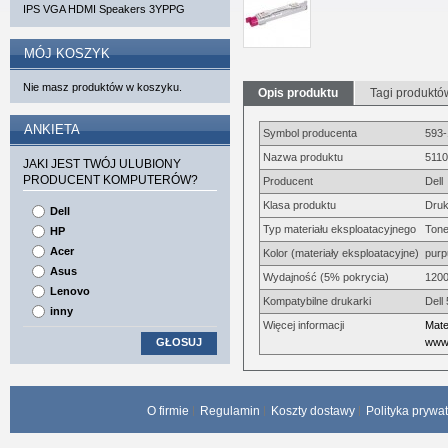
IPS VGA HDMI Speakers 3YPPG
MÓJ KOSZYK
Nie masz produktów w koszyku.
Opis produktu
Tagi produktó
ANKIETA
Symbol producenta
593
Nazwa produktu
5110
JAKI JEST TWÓJ ULUBIONY
PRODUCENT KOMPUTERÓW?
Producent
Dell
Klasa produktu
Druk
Dell
Typ materiału eksploatacyjnego
Tone
HP
Acer
Kolor (materiały eksploatacyjne)
pur
Asus
Wydajność (5% pokrycia)
1200
Lenovo
Kompatybilne drukarki
Dell
inny
Więcej informacji
Mate
GŁOSUJ
www.
O firmie
Regulamin
Koszty dostawy
Polityka prywa