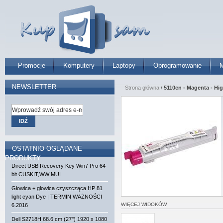
Promocje
Komputery
Laptopy
Oprogramowanie
M
NEWSLETTER
Strona główna
/
5110cn - Magenta - Hi
IDŹ
OSTATNIO OGLĄDANE
PRODUKTY
Direct USB Recovery Key Win7 Pro 64-
bit CUSKIT,WW MUI
Głowica + głowica czyszcząca HP 81
light cyan Dye | TERMIN WAŻNOŚCI
WIĘCEJ WIDOKÓW
6.2016
Dell S2718H 68.6 cm (27'') 1920 x 1080