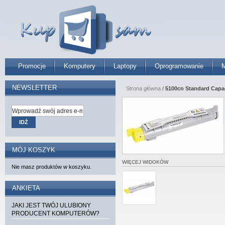
Promocje
Komputery
Laptopy
Oprogramowanie
M
NEWSLETTER
Strona główna
/
5100cn Standard Capac
IDŹ
MÓJ KOSZYK
WIĘCEJ WIDOKÓW
Nie masz produktów w koszyku.
ANKIETA
JAKI JEST TWÓJ ULUBIONY
PRODUCENT KOMPUTERÓW?