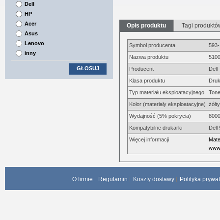
Dell
HP
Acer
Opis produktu
Tagi produktó
Asus
Lenovo
Symbol producenta
593
inny
Nazwa produktu
5100
GŁOSUJ
Producent
Dell
Klasa produktu
Druk
Typ materiału eksploatacyjnego
Tone
Kolor (materiały eksploatacyjne)
żółty
Wydajność (5% pokrycia)
8000
Kompatybilne drukarki
Dell
Więcej informacji
Mate
www.
O firmie
Regulamin
Koszty dostawy
Polityka prywa