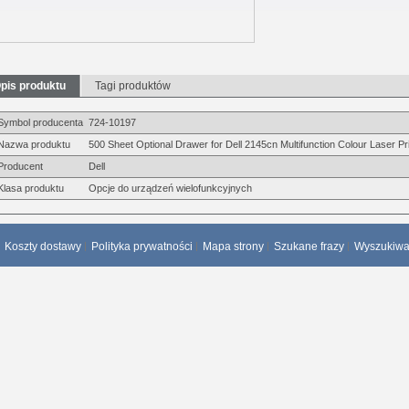
pis produktu
Tagi produktów
Symbol producenta
724-10197
Nazwa produktu
500 Sheet Optional Drawer for Dell 2145cn Multifunction Colour Laser Pr
Producent
Dell
Klasa produktu
Opcje do urządzeń wielofunkcyjnych
Koszty dostawy
Polityka prywatności
Mapa strony
Szukane frazy
Wyszukiw