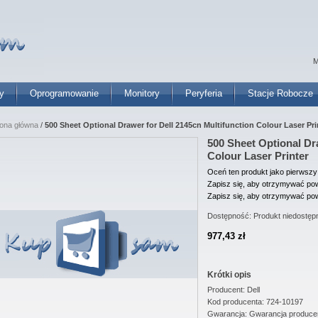
M
y
Oprogramowanie
Monitory
Peryferia
Stacje Robocze
rona główna
/
500 Sheet Optional Drawer for Dell 2145cn Multifunction Colour Laser Pri
500 Sheet Optional Dr
Colour Laser Printer
Oceń ten produkt jako pierwszy
Zapisz się, aby otrzymywać pow
Zapisz się, aby otrzymywać pow
Dostępność:
Produkt niedostęp
977,43 zł
Krótki opis
Producent: Dell
Kod producenta: 724-10197
Gwarancja: Gwarancja produce