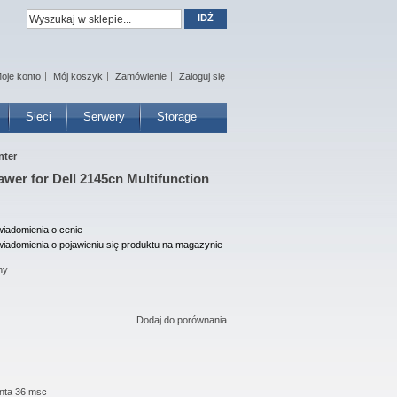
IDŹ
oje konto
Mój koszyk
Zamówienie
Zaloguj się
Sieci
Serwery
Storage
nter
awer for Dell 2145cn Multifunction
iadomienia o cenie
iadomienia o pojawieniu się produktu na magazynie
ny
Dodaj do porównania
nta 36 msc