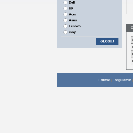
Dell
HP
Acer
Asus
Lenovo
O
inny
GŁOSUJ
O firmie
Regulamin