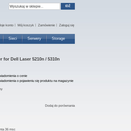
IDŹ
oje konto
Mój koszyk
Zamówienie
Zaloguj się
Sieci
Serwery
Storage
 for Dell Laser 5210n / 5310n
iadomienia o cenie
iadomienia o pojawieniu się produktu na magazynie
ny
Dodaj do porównania
nta 36 msc