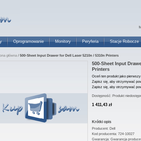
M
y
Oprogramowanie
Monitory
Peryferia
Stacje Robocze
rona główna
/
500-Sheet Input Drawer for Dell Laser 5210n / 5310n Printers
500-Sheet Input Drawer
Printers
Oceń ten produkt jako pierwszy
Zapisz się, aby otrzymywać pow
Zapisz się, aby otrzymywać pow
Dostępność:
Produkt niedostęp
1 411,43 zł
Krótki opis
Producent: Dell
Kod producenta: 724-10027
Gwarancja: Gwarancja produce