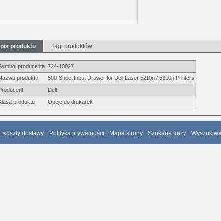
pis produktu
Tagi produktów
Symbol producenta
724-10027
Nazwa produktu
500-Sheet Input Drawer for Dell Laser 5210n / 5310n Printers
Producent
Dell
Klasa produktu
Opcje do drukarek
Koszty dostawy
Polityka prywatności
Mapa strony
Szukane frazy
Wyszukiw