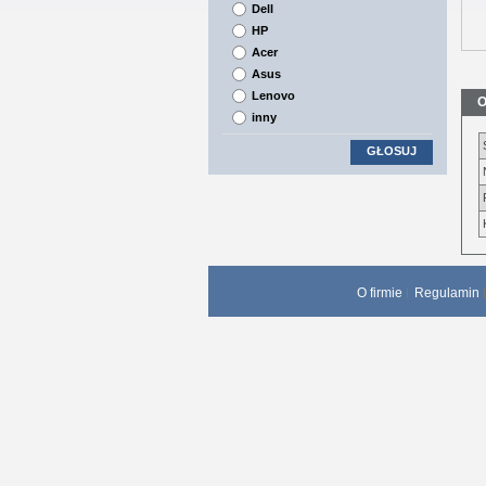
Dell
HP
Acer
Asus
Lenovo
O
inny
GŁOSUJ
O firmie
Regulamin