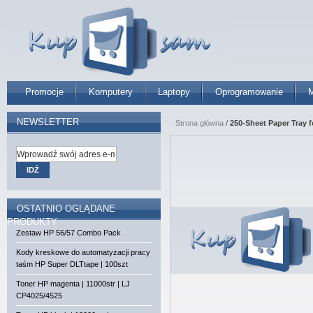
Promocje
Komputery
Laptopy
Oprogramowanie
M
NEWSLETTER
Strona główna
/
250-Sheet Paper Tray f
IDŹ
OSTATNIO OGLĄDANE
PRODUKTY
Zestaw HP 56/57 Combo Pack
Kody kreskowe do automatyzacji pracy
taśm HP Super DLTtape | 100szt
Toner HP magenta | 11000str | LJ
CP4025/4525