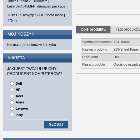
Toner HP black | 18000str |
LaserJet4345MFP_damaged package
Tusz HP Designjet 771C photo black |
775 ml
Opis produktu
Tagi produktó
MÓJ KOSZYK
Symbol producenta
724-10004
Nie masz produktów w koszyku.
Nazwa produktu
250-Sheet Paper T
Producent
Dell
ANKIETA
Klasa produktu
Opcje do urządze
JAKI JEST TWÓJ ULUBIONY
PRODUCENT KOMPUTERÓW?
Dell
HP
Acer
Asus
Lenovo
inny
GŁOSUJ