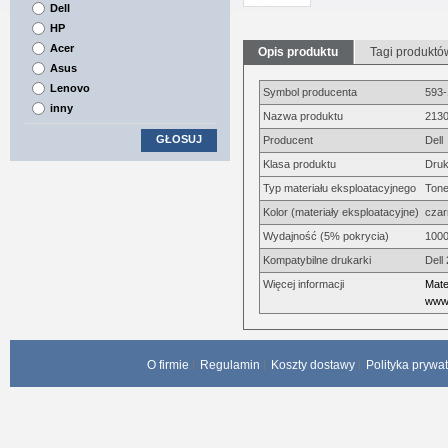
Dell
HP
Acer
Opis produktu
Tagi produktó
Asus
Lenovo
Symbol producenta
593
inny
Nazwa produktu
2130
GŁOSUJ
Producent
Dell
Klasa produktu
Druk
Typ materiału eksploatacyjnego
Tone
Kolor (materiały eksploatacyjne)
czar
Wydajność (5% pokrycia)
1000
Kompatybilne drukarki
Dell
Więcej informacji
Mate
www.
O firmie
Regulamin
Koszty dostawy
Polityka prywa