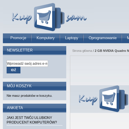
Promocje
Komputery
Laptopy
Oprogramowanie
M
NEWSLETTER
Strona główna
/
2 GB NVIDIA Quadro 
IDŹ
MÓJ KOSZYK
Nie masz produktów w koszyku.
ANKIETA
JAKI JEST TWÓJ ULUBIONY
PRODUCENT KOMPUTERÓW?