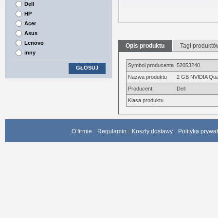
Dell
HP
Acer
Asus
Lenovo
Opis produktu
Tagi produktó
inny
Symbol producenta
52053240
GŁOSUJ
Nazwa produktu
2 GB NVIDIA Qu
Producent
Dell
Klasa produktu
O firmie
Regulamin
Koszty dostawy
Polityka prywa