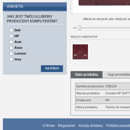
ANKIETA
JAKI JEST TWÓJ ULUBIONY
Kliknij na obrazek aby obejrzeć p
PRODUCENT KOMPUTERÓW?
Dell
HP
WIĘCEJ WIDOKÓW
Acer
Asus
Lenovo
inny
GŁOSUJ
Opis produktu
Tagi produktó
Symbol producenta
C8012A
Nazwa produktu
Zestaw HP DAT72 
Producent
HP
Klasa produktu
Taśmy do strea
O firmie
Regulamin
Koszty dostawy
Polityka prywa