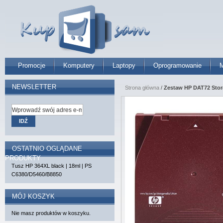
Promocje
Komputery
Laptopy
Oprogramowanie
M
NEWSLETTER
Strona główna
/
Zestaw HP DAT72 Stora
IDŹ
OSTATNIO OGLĄDANE
PRODUKTY
Tusz HP 364XL black | 18ml | PS
C6380/D5460/B8850
MÓJ KOSZYK
Nie masz produktów w koszyku.