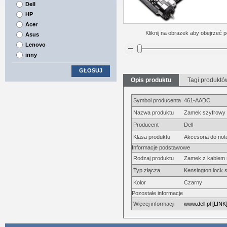
Dell
HP
Acer
Kliknij na obrazek aby obejrzeć p
Asus
Lenovo
inny
GŁOSUJ
Opis produktu
Tagi produktó
Symbol producenta
461-AADC
Nazwa produktu
Zamek szyfrowy 
Producent
Dell
Klasa produktu
Akcesoria do no
Informacje podstawowe
Rodzaj produktu
Zamek z kablem 
Typ złącza
Kensington lock 
Kolor
Czarny
Pozostałe informacje
Więcej informacji
www.dell.pl [LINK