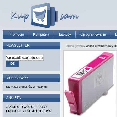
Promocje
Komputery
Laptopy
Oprogramowanie
M
NEWSLETTER
Strona główna
/
Wkład atramentowy HP 
IDŹ
MÓJ KOSZYK
Nie masz produktów w koszyku.
ANKIETA
JAKI JEST TWÓJ ULUBIONY
PRODUCENT KOMPUTERÓW?