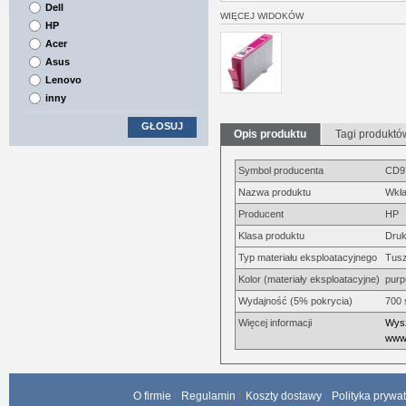
Dell
WIĘCEJ WIDOKÓW
HP
Acer
Asus
Lenovo
inny
GŁOSUJ
Opis produktu
Tagi produktó
Symbol producenta
CD9
Nazwa produktu
Wkła
Producent
HP
Klasa produktu
Druk
Typ materiału eksploatacyjnego
Tus
Kolor (materiały eksploatacyjne)
pur
Wydajność (5% pokrycia)
700 
Więcej informacji
Wysz
www.
O firmie
Regulamin
Koszty dostawy
Polityka prywa