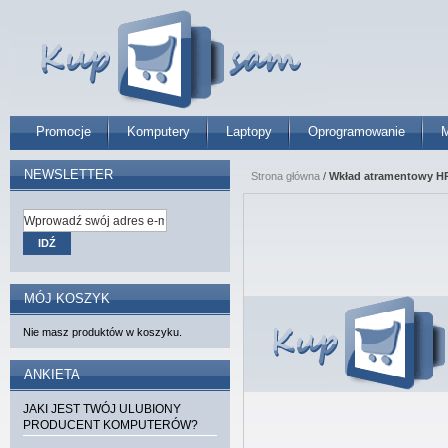
Promocje
Komputery
Laptopy
Oprogramowanie
M
NEWSLETTER
Strona główna
/
Wkład atramentowy HP 
IDŹ
MÓJ KOSZYK
Nie masz produktów w koszyku.
ANKIETA
JAKI JEST TWÓJ ULUBIONY
PRODUCENT KOMPUTERÓW?