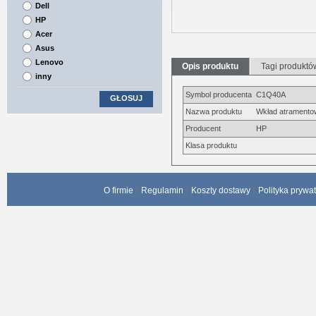
Dell
HP
Acer
Asus
Lenovo
Opis produktu
Tagi produktó
inny
Symbol producenta
C1Q40A
GŁOSUJ
Nazwa produktu
Wkład atramentow
Producent
HP
Klasa produktu
O firmie
Regulamin
Koszty dostawy
Polityka prywa