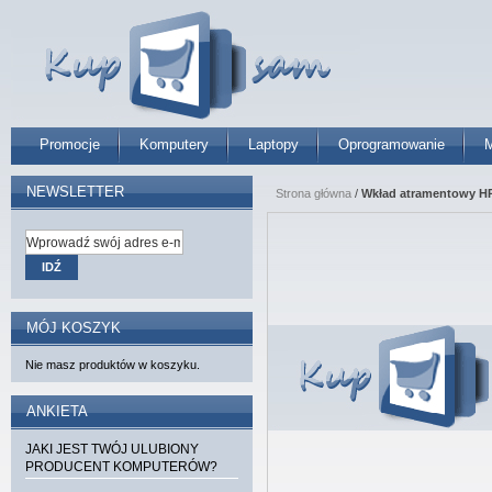
Promocje
Komputery
Laptopy
Oprogramowanie
M
NEWSLETTER
Strona główna
/
Wkład atramentowy H
IDŹ
MÓJ KOSZYK
Nie masz produktów w koszyku.
ANKIETA
JAKI JEST TWÓJ ULUBIONY
PRODUCENT KOMPUTERÓW?