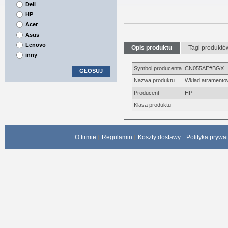
Dell
HP
Acer
Asus
Lenovo
Opis produktu
Tagi produktó
inny
Symbol producenta
CN055AE#BGX
GŁOSUJ
Nazwa produktu
Wkład atrament
Producent
HP
Klasa produktu
O firmie
Regulamin
Koszty dostawy
Polityka prywa