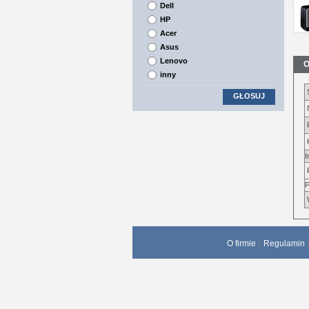
Dell
HP
Acer
Asus
Lenovo
O
inny
GŁOSUJ
I
P
O firmie
Regulamin