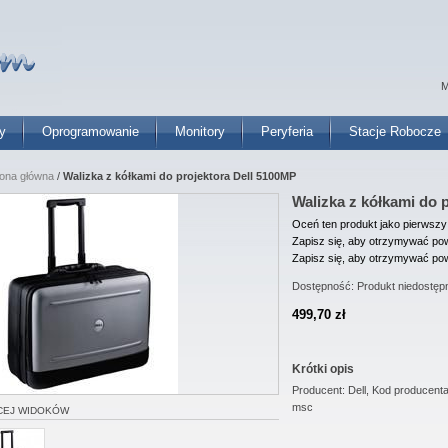
M
y
Oprogramowanie
Monitory
Peryferia
Stacje Robocze
rona główna
/
Walizka z kółkami do projektora Dell 5100MP
Walizka z kółkami do 
Oceń ten produkt jako pierwszy
Zapisz się, aby otrzymywać pow
Zapisz się, aby otrzymywać pow
Dostępność:
Produkt niedostęp
499,70 zł
Krótki opis
Producent: Dell, Kod producen
msc
CEJ WIDOKÓW