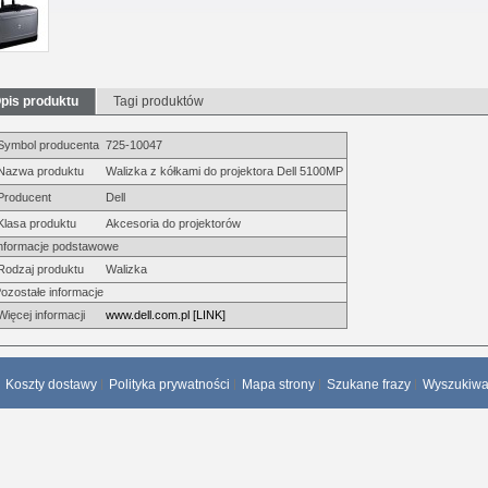
pis produktu
Tagi produktów
Symbol producenta
725-10047
Nazwa produktu
Walizka z kółkami do projektora Dell 5100MP
Producent
Dell
Klasa produktu
Akcesoria do projektorów
nformacje podstawowe
Rodzaj produktu
Walizka
ozostałe informacje
Więcej informacji
www.dell.com.pl [LINK]
Koszty dostawy
Polityka prywatności
Mapa strony
Szukane frazy
Wyszukiw