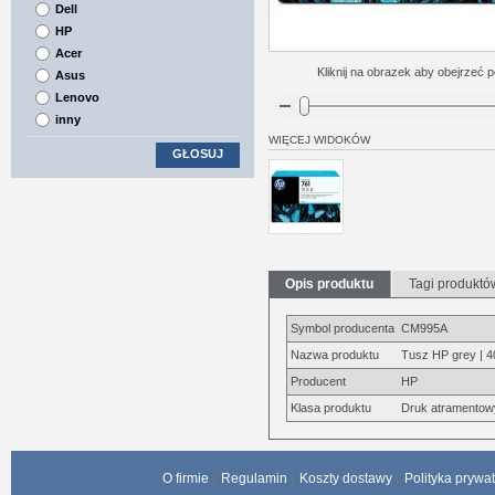
Dell
HP
Acer
Kliknij na obrazek aby obejrzeć p
Asus
Lenovo
inny
WIĘCEJ WIDOKÓW
GŁOSUJ
Opis produktu
Tagi produktó
Symbol producenta
CM995A
Nazwa produktu
Tusz HP grey | 4
Producent
HP
Klasa produktu
Druk atramentow
O firmie
Regulamin
Koszty dostawy
Polityka prywa