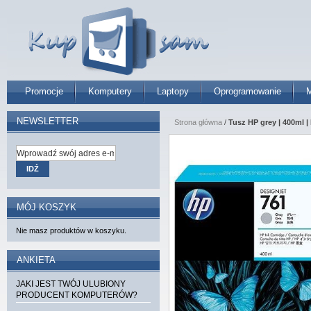
Promocje
Komputery
Laptopy
Oprogramowanie
M
NEWSLETTER
Strona główna
/
Tusz HP grey | 400ml |
IDŹ
MÓJ KOSZYK
Nie masz produktów w koszyku.
ANKIETA
JAKI JEST TWÓJ ULUBIONY
PRODUCENT KOMPUTERÓW?