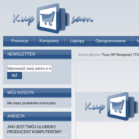
Promocje
Komputery
Laptopy
Oprogramowanie
M
NEWSLETTER
Strona główna
/
Tusz HP Designjet 771C
IDŹ
MÓJ KOSZYK
Nie masz produktów w koszyku.
ANKIETA
JAKI JEST TWÓJ ULUBIONY
PRODUCENT KOMPUTERÓW?