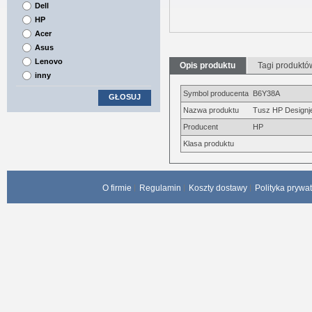
Dell
HP
Acer
Asus
Lenovo
Opis produktu
Tagi produktó
inny
Symbol producenta
B6Y38A
GŁOSUJ
Nazwa produktu
Tusz HP Designjet
Producent
HP
Klasa produktu
O firmie
Regulamin
Koszty dostawy
Polityka prywa