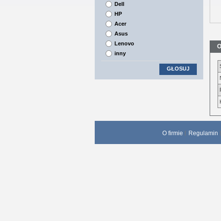
Dell
HP
Acer
Asus
Lenovo
O
inny
GŁOSUJ
O firmie
Regulamin