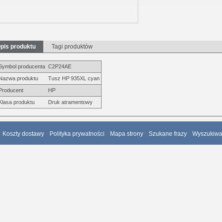
pis produktu
Tagi produktów
Symbol producenta
C2P24AE
Nazwa produktu
Tusz HP 935XL cyan
Producent
HP
Klasa produktu
Druk atramentowy
Koszty dostawy
Polityka prywatności
Mapa strony
Szukane frazy
Wyszukiw