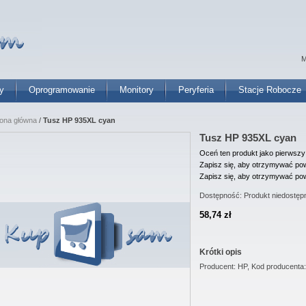
M
y
Oprogramowanie
Monitory
Peryferia
Stacje Robocze
rona główna
/
Tusz HP 935XL cyan
Tusz HP 935XL cyan
Oceń ten produkt jako pierwszy
Zapisz się, aby otrzymywać pow
Zapisz się, aby otrzymywać pow
Dostępność:
Produkt niedostęp
58,74 zł
Krótki opis
Producent: HP, Kod producenta