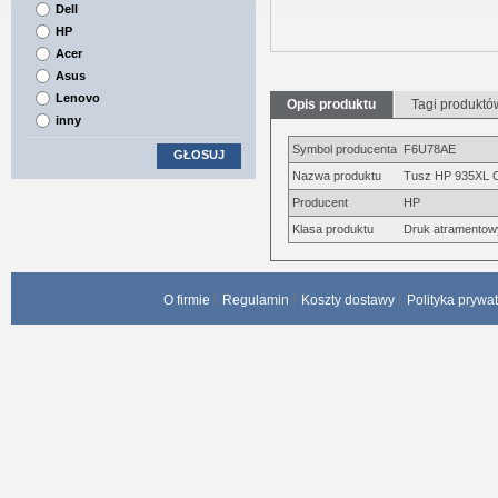
Dell
HP
Acer
Asus
Lenovo
Opis produktu
Tagi produktó
inny
Symbol producenta
F6U78AE
GŁOSUJ
Nazwa produktu
Tusz HP 935XL
Producent
HP
Klasa produktu
Druk atramentow
O firmie
Regulamin
Koszty dostawy
Polityka prywa