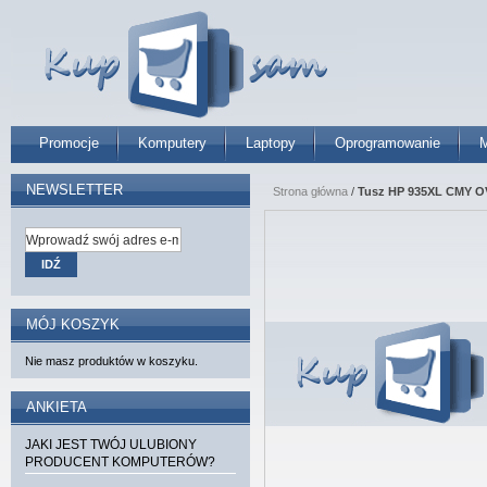
Promocje
Komputery
Laptopy
Oprogramowanie
M
NEWSLETTER
Strona główna
/
Tusz HP 935XL CMY O
IDŹ
MÓJ KOSZYK
Nie masz produktów w koszyku.
ANKIETA
JAKI JEST TWÓJ ULUBIONY
PRODUCENT KOMPUTERÓW?