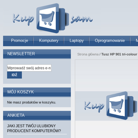
Promocje
Komputery
Laptopy
Oprogramowanie
M
NEWSLETTER
Strona główna
/
Tusz HP 901 tri-colour 
IDŹ
MÓJ KOSZYK
Nie masz produktów w koszyku.
ANKIETA
JAKI JEST TWÓJ ULUBIONY
PRODUCENT KOMPUTERÓW?