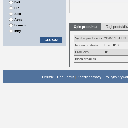
Dell
HP
Acer
Asus
Lenovo
Opis produktu
Tagi produktó
inny
Symbol producenta
CC656AE#UUS
GŁOSUJ
Nazwa produktu
Tusz HP 901 tri-c
Producent
HP
Klasa produktu
O firmie
Regulamin
Koszty dostawy
Polityka prywa