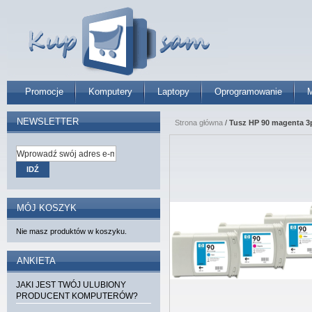
Promocje
Komputery
Laptopy
Oprogramowanie
M
NEWSLETTER
Strona główna
/
Tusz HP 90 magenta 3p
IDŹ
MÓJ KOSZYK
Nie masz produktów w koszyku.
ANKIETA
JAKI JEST TWÓJ ULUBIONY
PRODUCENT KOMPUTERÓW?