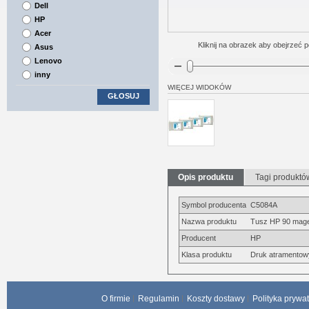
Dell
HP
Acer
Kliknij na obrazek aby obejrzeć p
Asus
Lenovo
inny
WIĘCEJ WIDOKÓW
GŁOSUJ
Opis produktu
Tagi produktó
Symbol producenta
C5084A
Nazwa produktu
Tusz HP 90 magen
Producent
HP
Klasa produktu
Druk atramentow
O firmie
Regulamin
Koszty dostawy
Polityka prywa