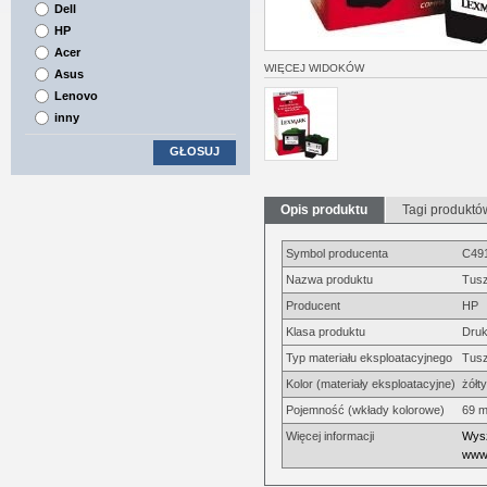
Dell
HP
Acer
WIĘCEJ WIDOKÓW
Asus
Lenovo
inny
GŁOSUJ
Opis produktu
Tagi produktó
Symbol producenta
C49
Nazwa produktu
Tusz
Producent
HP
Klasa produktu
Druk
Typ materiału eksploatacyjnego
Tus
Kolor (materiały eksploatacyjne)
żółty
Pojemność (wkłady kolorowe)
69 m
Więcej informacji
Wysz
www.