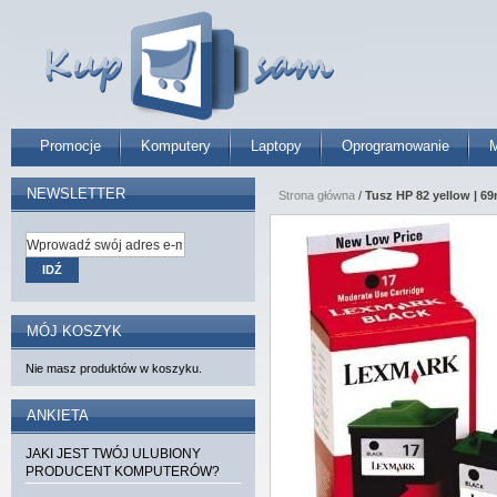
Promocje
Komputery
Laptopy
Oprogramowanie
M
NEWSLETTER
Strona główna
/
Tusz HP 82 yellow | 6
IDŹ
MÓJ KOSZYK
Nie masz produktów w koszyku.
ANKIETA
JAKI JEST TWÓJ ULUBIONY
PRODUCENT KOMPUTERÓW?