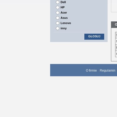
Dell
HP
Acer
Asus
Lenovo
O
inny
GŁOSUJ
O firmie
Regulamin