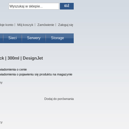
IDŹ
oje konto
Mój koszyk
Zamówienie
Zaloguj się
Sieci
Serwery
Storage
ck | 300ml | DesignJet
iadomienia o cenie
iadomienia o pojawieniu się produktu na magazynie
ny
Dodaj do porównania
cy