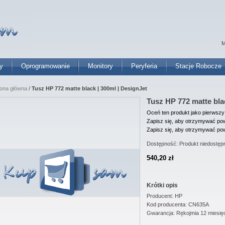
M
y
Oprogramowanie
Monitory
Peryferia
Stacje Robocze
rona główna
/
Tusz HP 772 matte black | 300ml | DesignJet
Tusz HP 772 matte bla
Oceń ten produkt jako pierwszy
Zapisz się, aby otrzymywać pow
Zapisz się, aby otrzymywać pow
Dostępność:
Produkt niedostęp
540,20 zł
Krótki opis
Producent: HP
Kod producenta: CN635A
Gwarancja: Rękojmia 12 miesię