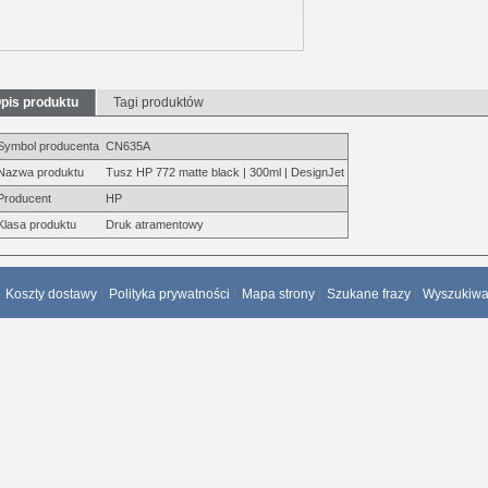
pis produktu
Tagi produktów
Symbol producenta
CN635A
Nazwa produktu
Tusz HP 772 matte black | 300ml | DesignJet
Producent
HP
Klasa produktu
Druk atramentowy
Koszty dostawy
Polityka prywatności
Mapa strony
Szukane frazy
Wyszukiw