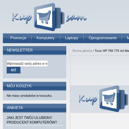
Promocje
Komputery
Laptopy
Oprogramowanie
M
NEWSLETTER
Strona główna
/
Tusz HP 765 775 ml Ma
IDŹ
MÓJ KOSZYK
Nie masz produktów w koszyku.
ANKIETA
JAKI JEST TWÓJ ULUBIONY
PRODUCENT KOMPUTERÓW?