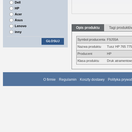
Dell
HP
Acer
Asus
Lenovo
Opis produktu
Tagi produktó
inny
Symbol producenta
F9J55A
GŁOSUJ
Nazwa produktu
Tusz HP 765 775 
Producent
HP
Klasa produktu
Druk atramentow
O firmie
Regulamin
Koszty dostawy
Polityka prywa