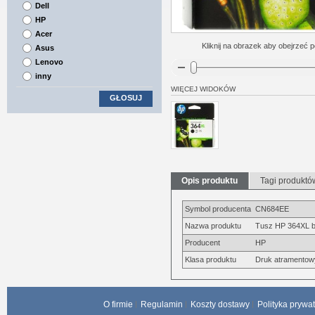
Dell
HP
Acer
Kliknij na obrazek aby obejrzeć p
Asus
Lenovo
inny
WIĘCEJ WIDOKÓW
GŁOSUJ
Opis produktu
Tagi produktó
Symbol producenta
CN684EE
Nazwa produktu
Tusz HP 364XL b
Producent
HP
Klasa produktu
Druk atramentow
O firmie
Regulamin
Koszty dostawy
Polityka prywa