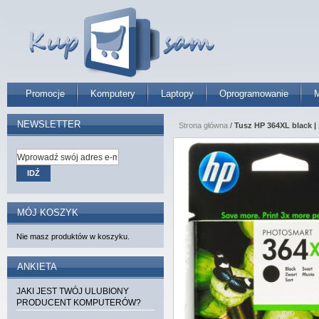
Promocje
Komputery
Laptopy
Oprogramowanie
M
NEWSLETTER
Strona główna
/
Tusz HP 364XL black |
IDŹ
MÓJ KOSZYK
Nie masz produktów w koszyku.
ANKIETA
JAKI JEST TWÓJ ULUBIONY
PRODUCENT KOMPUTERÓW?