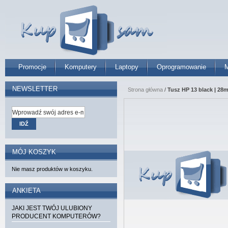
Promocje
Komputery
Laptopy
Oprogramowanie
M
NEWSLETTER
Strona główna
/
Tusz HP 13 black | 28m
IDŹ
MÓJ KOSZYK
Nie masz produktów w koszyku.
ANKIETA
JAKI JEST TWÓJ ULUBIONY
PRODUCENT KOMPUTERÓW?