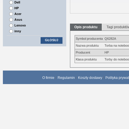
Dell
HP
Acer
Asus
Lenovo
Opis produktu
Tagi produktó
inny
Symbol producenta
Q6282A
GŁOSUJ
Nazwa produktu
Torba na notebo
Producent
HP
Klasa produktu
Torby do notebo
O firmie
Regulamin
Koszty dostawy
Polityka prywa