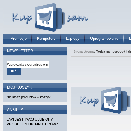
Promocje
Komputery
Laptopy
Oprogramowanie
M
NEWSLETTER
Strona główna
/
Torba na notebook i 
IDŹ
MÓJ KOSZYK
Nie masz produktów w koszyku.
ANKIETA
JAKI JEST TWÓJ ULUBIONY
PRODUCENT KOMPUTERÓW?