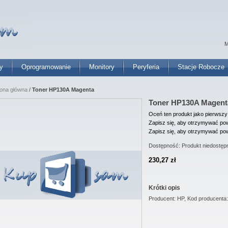
M
y
Oprogramowanie
Monitory
Peryferia
Stacje Robocze
rona główna
/
Toner HP130A Magenta
Toner HP130A Magent
Oceń ten produkt jako pierwszy
Zapisz się, aby otrzymywać pow
Zapisz się, aby otrzymywać pow
Dostępność:
Produkt niedostęp
230,27 zł
Krótki opis
Producent: HP, Kod producenta