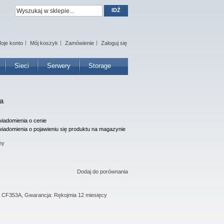
IDŹ
oje konto
Mój koszyk
Zamówienie
Zaloguj się
Sieci
Serwery
Storage
a
iadomienia o cenie
iadomienia o pojawieniu się produktu na magazynie
ny
Dodaj do porównania
: CF353A, Gwarancja: Rękojmia 12 miesięcy