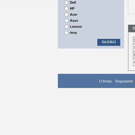
Dell
HP
Acer
Asus
Lenovo
O
inny
GŁOSUJ
O firmie
Regulamin