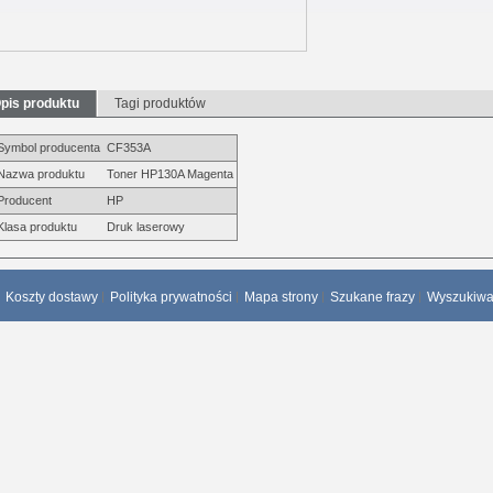
pis produktu
Tagi produktów
Symbol producenta
CF353A
Nazwa produktu
Toner HP130A Magenta
Producent
HP
Klasa produktu
Druk laserowy
Koszty dostawy
Polityka prywatności
Mapa strony
Szukane frazy
Wyszukiw