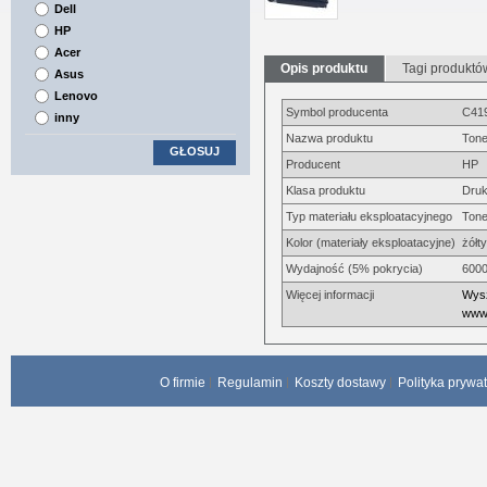
Dell
HP
Acer
Opis produktu
Tagi produktó
Asus
Lenovo
Symbol producenta
C41
inny
Nazwa produktu
Tone
GŁOSUJ
Producent
HP
Klasa produktu
Druk
Typ materiału eksploatacyjnego
Tone
Kolor (materiały eksploatacyjne)
żółty
Wydajność (5% pokrycia)
6000
Więcej informacji
Wysz
www.
O firmie
Regulamin
Koszty dostawy
Polityka prywa