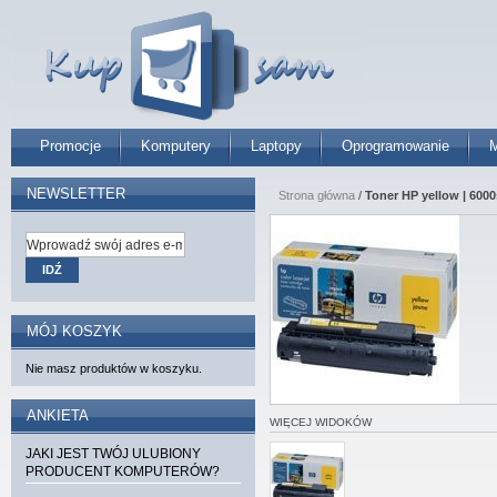
Promocje
Komputery
Laptopy
Oprogramowanie
M
NEWSLETTER
Strona główna
/
Toner HP yellow | 6000
IDŹ
MÓJ KOSZYK
Nie masz produktów w koszyku.
ANKIETA
WIĘCEJ WIDOKÓW
JAKI JEST TWÓJ ULUBIONY
PRODUCENT KOMPUTERÓW?