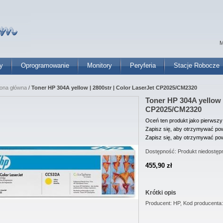
M
y
Oprogramowanie
Monitory
Peryferia
Stacje Robocze
rona główna
/
Toner HP 304A yellow | 2800str | Color LaserJet CP2025/CM2320
Toner HP 304A yellow |
CP2025/CM2320
Oceń ten produkt jako pierwszy
Zapisz się, aby otrzymywać pow
Zapisz się, aby otrzymywać pow
Dostępność:
Produkt niedostęp
455,90 zł
Krótki opis
Producent: HP, Kod producenta