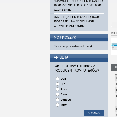
Alienware 17 R4 17,3'' FHD i7-6700HQ
16GB 256SSD+1TB GTX_1060_6GB
W10P 3YNBD
M7510 15,6'' FHD i7-6820HQ 16GB
256GBSSD vPro M2000M_4GB
W7P/W10P MUI 3YNBD
WIĘ
MÓJ KOSZYK
Nie masz produktów w koszyku.
ANKIETA
JAKI JEST TWÓJ ULUBIONY
O
PRODUCENT KOMPUTERÓW?
Dell
HP
Acer
Asus
Lenovo
inny
GŁOSUJ