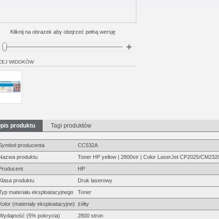
Kliknij na obrazek aby obejrzeć pełną wersję
CEJ WIDOKÓW
pis produktu
Tagi produktów
Symbol producenta
CC532A
Nazwa produktu
Toner HP yellow | 2800str | Color LaserJet CP2025/CM232
Producent
HP
Klasa produktu
Druk laserowy
Typ materiału eksploatacyjnego
Toner
Kolor (materiały eksploatacyjne)
żółty
Wydajność (5% pokrycia)
2800 stron