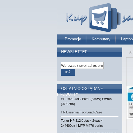
Promocje
Komputery
Laptop
NEWSLETTER
St
IDŹ
OSTATNIO OGLĄDANE
PRODUKTY
HP 1920-48G-PoE+ (370W) Switch
(JG928A)
HP Essential Top Load Case
Toner HP 312X black 2-pack|
2x4400str | MFP M476 series