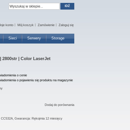
IDŹ
oje konto
Mój koszyk
Zamówienie
Zaloguj się
Sieci
Serwery
Storage
 2800str | Color LaserJet
iadomienia o cenie
iadomienia o pojawieniu się produktu na magazynie
ny
Dodaj do porównania
: CC532A, Gwarancja: Rękojmia 12 miesięcy