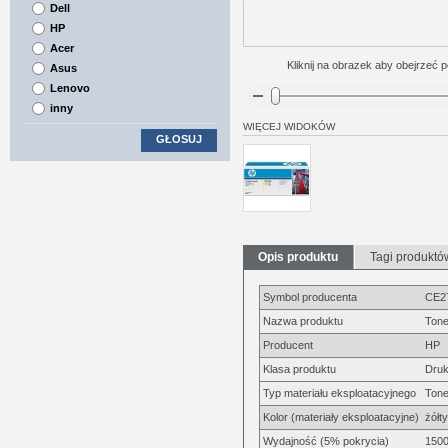
Dell
HP
Acer
Kliknij na obrazek aby obejrzeć p
Asus
Lenovo
inny
WIĘCEJ WIDOKÓW
GŁOSUJ
Opis produktu
Tagi produktó
Symbol producenta
CE2
Nazwa produktu
Tone
Producent
HP
Klasa produktu
Druk
Typ materiału eksploatacyjnego
Tone
Kolor (materiały eksploatacyjne)
żółty
Wydajność (5% pokrycia)
1500