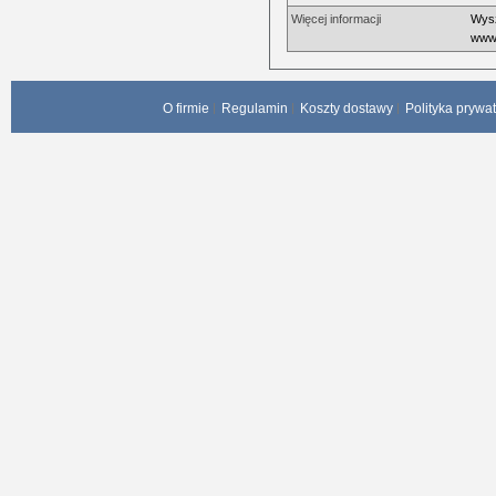
Więcej informacji
Wysz
www.
O firmie
Regulamin
Koszty dostawy
Polityka prywa