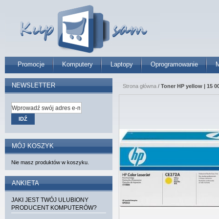
Promocje
Komputery
Laptopy
Oprogramowanie
M
NEWSLETTER
Strona główna
/
Toner HP yellow | 15 0
IDŹ
MÓJ KOSZYK
Nie masz produktów w koszyku.
ANKIETA
JAKI JEST TWÓJ ULUBIONY
PRODUCENT KOMPUTERÓW?