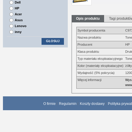
Dell
HP
Acer
Opis produktu
Tagi produktó
Asus
Lenovo
Symbol producenta
C97
inny
Nazwa produktu
Tone
GŁOSUJ
Producent
HP
Klasa produktu
Druk
Typ materiału eksploatacyjnego
Tone
Kolor (materiały eksploatacyjne)
żółty
Wydajność (5% pokrycia)
1200
Więcej informacji
Wysz
www.
O firmie
Regulamin
Koszty dostawy
Polityka prywa