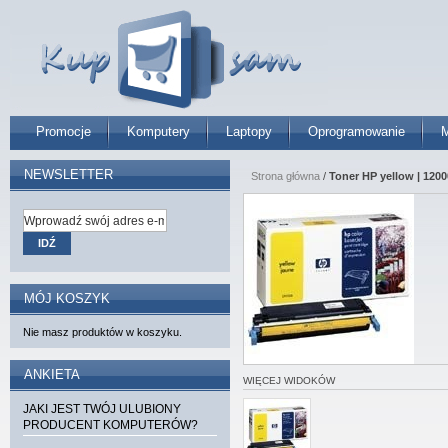
Promocje
Komputery
Laptopy
Oprogramowanie
M
NEWSLETTER
Strona główna
/
Toner HP yellow | 1200
IDŹ
MÓJ KOSZYK
Nie masz produktów w koszyku.
ANKIETA
WIĘCEJ WIDOKÓW
JAKI JEST TWÓJ ULUBIONY
PRODUCENT KOMPUTERÓW?